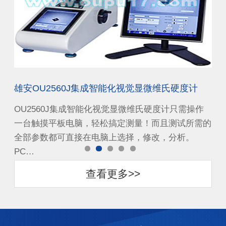
雄安OU2560J集成智能化视觉显微维氏硬度计
天
作
OU2560J集成智能化视觉显微维氏硬度计只需操作
O
需的
一台触摸平板电脑，轻松搞定测量！而且测试所需的
一
全部参数都可直接在电脑上选择，修改，分析。
全
PC…
PC
查看更多>>