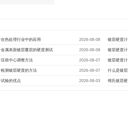
计在热处理行业中的应用
2026-08-08
镀层硬度计
计金属表面镀层覆层的硬度测试
2026-08-08
镀层硬度计
计压痕中心调整方法
2026-08-07
镀层硬度计
计检测镀层硬度的方法
2026-08-07
什么是镀层
计试验的优点
2026-08-03
维氏镀层硬