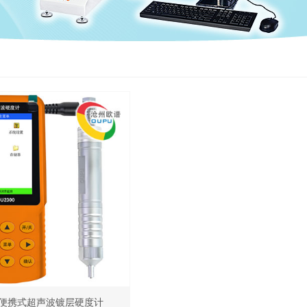
00便携式超声波镀层硬度计