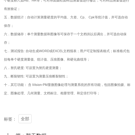
个硬度标尺如HB、HR等；可对球面圆柱面样品测量值进行修正；可对样品测量值进行
有效验证；
五．数据统计：自动计算测量硬度的平均值、方差、Cp、 Cpk等统计值，并可选自动
保存；
六．数据储存：单个测量数据和图像等可保存于一个文档供以后调出，并可选自动保
存；
七．测试报告: 自动生成WORD或EXCEL文档报表；用户可定制报表格式；标准格式包
括每单个硬度测量值、统计值、压痕图像、和硬化曲线等；
八．努氏硬度: 可设置为努氏硬度测量；
九．断裂韧性: 可设置为测量压痕断裂韧性；
十．其它功能： 含 iVision-PM显微图像处理与测量系统的所有功能，包括图像拍摄、标
定、图像处理、几何测量、文档标注、相册管理、和定倍打印等；
全部
标签：