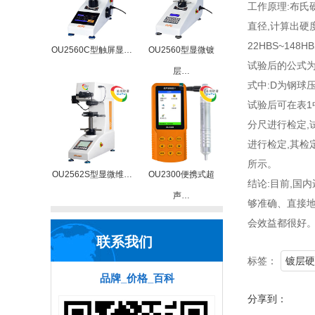
工作原理:布氏
直径,计算出硬
22HBS~1
OU2560C型触屏显…
OU2560型显微镀
试验后的公式为:HBS
层…
式中:D为钢球
试验后可在表1
分尺进行检定,
进行检定,其检
所示。
OU2562S型显微维…
OU2300便携式超
结论:目前,国
声…
够准确、直接地
会效益都很好
联系我们
标签：
镀层硬
品牌_价格_百科
分享到：