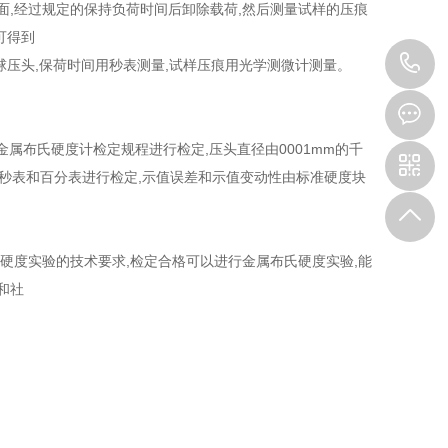
面,经过规定的保持负荷时间后卸除载荷,然后测量试样的压痕
可得到
0
mm钢球压头,保荷时间用秒表测量,试样压痕用光学测微计测量。
3
金属布氏硬度计检定规程进行检定,压头直径由0001mm的千
由秒表和百分表进行检定,示值误差和示值变动性由标准硬度块
氏硬度实验的技术要求,检定合格可以进行金属布氏硬度实验,能
和社