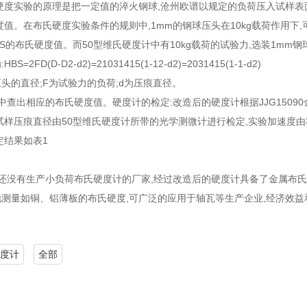
硬度实验的原理是把一定值的淬火钢球,沧州欧谱以规定的负荷压入试样表
度值。在布氏硬度实验条件的规则中,1mm的钢球压头在10kg载荷作用下,
48HBS的布氏硬度值。而50型维氏硬度计中有10kg载荷的试验力,选装1
=2FD(D-D2-d2)=21031415(1-12-d2)=2031415(1-1-d2)
压头的直径;F为试验力的负荷;d为压痕直径。
中查出相应的布氏硬度值。硬度计的检定:改造后的硬度计根据JJG15090
试样压痕直径由50型维氏硬度计所带的光学测微计进行检定,实验加速度
定结果如表1
内还没有生产小负荷布氏硬度计的厂家,经过改造后的硬度计具备了金属布
测量如铜、铝薄板的布氏硬度,可广泛的应用于轴瓦等生产企业,经济效益
。
度计
全部