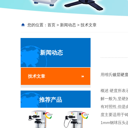
您的位置：
首页
>
新闻动态
>
技术文章
新闻动态
用维氏
镀层硬
技术文章
概述:硬度所表
解一般为,坚硬
推荐产品
有对照性,但是
度主要适用于铸
1mm钢球压头