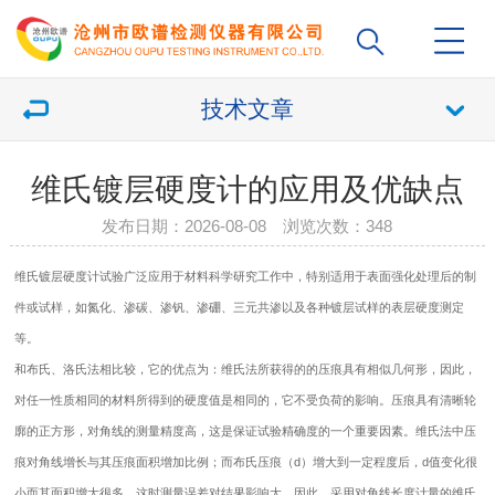
技术文章
维氏镀层硬度计的应用及优缺点
发布日期：2026-08-08 浏览次数：
348
维氏
镀层硬度计
试验广泛应用于材料科学研究工作中，特别适用于表面强化处理后的制
件或试样，如氮化、渗碳、渗钒、渗硼、三元共渗以及各种镀层试样的表层硬度测定
等。
和布氏、洛氏法相比较，它的优点为：维氏法所获得的的压痕具有相似几何形，因此，
对任一性质相同的材料所得到的硬度值是相同的，它不受负荷的影响。压痕具有清晰轮
廓的正方形，对角线的测量精度高，这是保证试验精确度的一个重要因素。维氏法中压
痕对角线增长与其压痕面积增加比例；而布氏压痕（d）增大到一定程度后，d值变化很
小而其面积增大很多，这时测量误差对结果影响大。因此，采用对角线长度计量的维氏