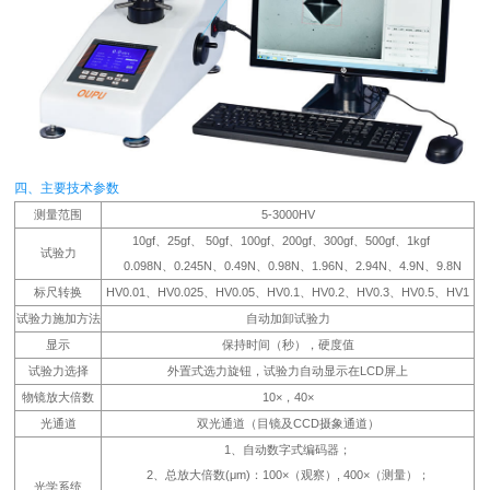
四、主要技术参数
测量范围
5-3000HV
10gf、25gf、 50gf、100gf、200gf、300gf、500gf、1kgf
试验力
0.098N、0.245N、0.49N、0.98N、1.96N、2.94N、4.9N、9.8N
标尺转换
HV0.01、HV0.025、HV0.05、HV0.1、HV0.2、HV0.3、HV0.5、HV1
试验力施加方法
自动加卸试验力
显示
保持时间（秒），硬度值
试验力选择
外置式选力旋钮，试验力自动显示在LCD屏上
物镜放大倍数
10×，40×
光通道
双光通道（目镜及CCD摄象通道）
1、自动数字式编码器；
2、总放大倍数(μm)：100×（观察）, 400×（测量）；
光学系统