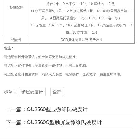
持台 1个、9.水平仪 1个、10.螺丝批 2把、
标准配件
11.水平调节螺钉 4只、12.外接电源线 1根、13.10×数显测微目镜 1
只、14.显微维氏硬度块 2块（HV1、HV0.2各一块）
15.保险丝（1 A）2个、16.产品合格证 1份、17.产品使用说明书 1
份、18.防尘罩 1只
选配件
CCD摄像测量系统,努氏压头
备注：
可选配侧摇升降系统，使升降系统更加稳定精准。
可选配内置打印机，测量数据一键打印，也可上传电脑。
可选配硬度计测量软件，消除人为误差，电脑操作，提高效率，精度更加精准。
镀层硬度计
全部
标签：
上一篇：OU2560型显微维氏硬度计
下一篇：OU2560C型触屏显微维氏硬度计