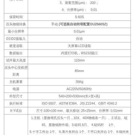
3、测量范围(μm)： 200；
4、分辨率(μm)： 0.01
保荷时间
5-60S
压头物镜转换
手动
(可选装自动转塔配置OU2560SZ)
最小分辨率
0.01μm
D1\D2值输入
自动
硬度读取
大屏幕LCD读取
数据输出
内置打印机，RS232接口
试件最大高度
110mm
压头中心至机壁
85mm
距离
主机重量
35Kg
电源
AC220V/50/60Hz
外型尺寸
540×200×530mm(长×宽×高)
执行标准
ISO 6507、ASTM E384、JIS Z2244、GB/T 4340.2
X-Y试台
尺寸:100×100 mm、最大移动: 25×25mm、分辨率: 0.01mm
1.主机（显微维氏压头一只，10X、40X物镜各一只）、2.试台、砝
码、显微镜附件箱、3.砝码 6只、 4.砝码杆 1个、
5.十字工作台 1个、 6.薄片夹持台 1个、7.平口夹持台 1个、8.细丝夹