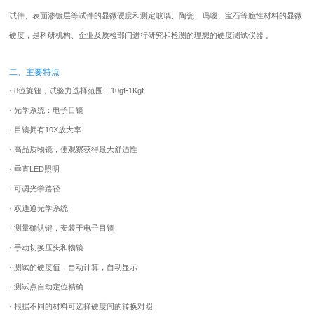
试件、表面渗镀层等试件的显微硬度和测定玻璃、陶瓷、玛瑙、宝石等脆性材料的显微
硬度，是科研机构、企业及质检部门进行研究和检测的理想的硬度测试仪器 。
二、主要特点
· 8位旋钮，试验力选择范围：10gf-1Kgf
· 光学系统：电子目镜
· 目镜拥有10X放大率
· 高品质物镜，使观察获得最大舒适性
· 垂直LED照明
· 可调光学路径
· 双通道光学系统
· 测量确认键，安装于电子目镜
· 手动切换压头和物镜
· 测试的硬度值，自动计算，自动显示
· 测试点自动定位精确
· 根据不同的材料可选择硬度间的转换对照