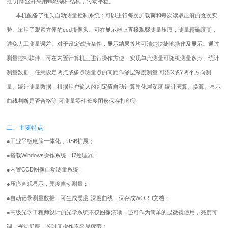
摇 升降丝杆采用蜗轮蜗杆结构，传动平稳。
本机配备了维氏自动测量控制系统：可以进行每次加载荷和每次读取压痕的逐次实
验。采用了观察方便的ccd摄像头、可在显示器上直接观察测量压痕，测量精确度高，
避免人工测量误差。对于设定试验条件，显示结果等均可清楚快捷地操作及显示。通过
测量控制软件，可在内置计算机上进行操作方便，实现单点测量可随机测量多点、统计
测量数据，任意设定两点或多点测量点的间距作渗层深度测量 可沿X或Y两个方向测
量、统计测量数据，根据用户输入的判定值自动计算硬化层深度.统计演算、换算、显示
曲线判断是否合格等.可测量零件长度图形保存打印等
二、主要特点
●
工业平板电脑一体化，USB扩展；
●
搭载Windows操作系统，I7处理器；
●
内置CCD图像自动测量系统；
●
压痕直观显示，硬度自动测量；
●
自动记录测量数据，可生成硬度-深度曲线，保存成WORD文档；
●
高级光学工程师设计的光学系统不仅图像清晰，还可作为简单的显微镜使用，亮度可
调，视觉舒服，长时间操作不容易疲劳；