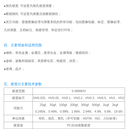
●
努氏硬度: 可设置为努氏硬度测量；
●
断裂韧性: 可设置为测量压痕断裂韧性；
●
其它功能：显微图像处理与测量系统的所有功能，包括图像拍摄、标定、图像处理、
几何测量、文档标注、相册管理、和定倍打印等；
四、主要用途和适用范围
●
钢铁，有色金属，金属箔，硬质合金，金属薄板，微观组织；
●
渗碳，渗氮和脱碳层，表面硬化层，电镀层，涂层；
●
玻璃，晶片；
五、硬度计主要技术参数
硬度范围
5-9999HV
硬度标尺
HV0.025、HV0.05、HV0.1、HV0.2、HV0.3、HV0.5、HV1、HV2
25gf、 50gf、100gf、200gf、300gf、500gf、1kgf、2kgf
试验力
0.245N、0.49N、0.98N、1.96N、2.94N、4.9N、9.8N、19.6N
单位转换
布氏，洛氏，努氏（并可切换：ASTM、ISO、JJG标准）
硬度值
PC自动测量硬度