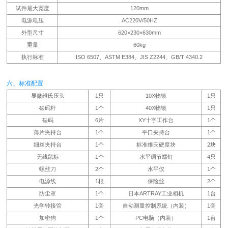
试件最大宽度
120mm
电源电压
AC220V/50HZ
外型尺寸
620×230×630mm
重量
60kg
执行标准
ISO 6507、ASTM E384、JIS Z2244、GB/T 4340.2
六、标准配置
显微维氏压头
1只
10X物镜
1只
砝码杆
1个
40X物镜
1只
砝码
6片
XY十字工作台
1个
薄片夹持台
1个
平口夹持台
1个
细丝夹持台
1个
标准维氏硬度块
2块
无线鼠标
1个
水平调节螺钉
4只
螺丝刀
2个
水平仪
1个
电源线
1根
保险丝
2个
防尘罩
1个
日本ARTRAY工业相机
1台
光学转接管
1套
自动测量控制系统（内装）
1套
加密狗
1个
PC电脑（内装）
1台