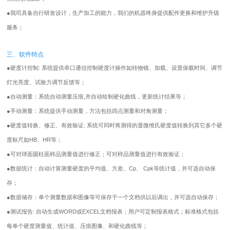
●
我司具备自行研发设计，生产加工的能力，我们的机器终身提供配件更换和维护升级
服务；
三、软件特点
●
硬度计控制: 系统提供串口通信控制硬度计操作如转物镜、加载、设置保载时间、调节
灯光亮度、试验力调节反馈等；
●
自动测量：系统自动测量压痕,并自动绘制硬化曲线，更新统计结果等；
●
手动测量：系统提供手动测量，方法包括四点测量和对角测量；
●
硬度值转换、修正、有效验证: 系统可同时将测得的显微维氏硬度值转换到其它多个硬
度标尺如HB、HR等；
●
可对球面圆柱面样品测量值进行修正；可对样品测量值进行有效验证；
●
数据统计：自动计算测量硬度的平均值、方差、Cp、 Cpk等统计值，并可选自动保
存；
●
数据储存：单个测量数据和图像等可保存于一个文档供以后调出，并可选自动保存；
●
测试报告: 自动生成WORD或EXCEL文档报表；用户可定制报表格式；标准格式包括
每单个硬度测量值、统计值、压痕图像、和硬化曲线等；