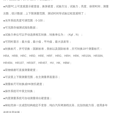
●
内置PC上可直观显示硬度值，换算硬度，试验方法，试验力，亮度、保荷时间，测量
次数，统计数据，上下限测量范围、测试时间等试验过程直观明了；
●
光学系统亮度可调范围：0-100；
●
可无限存储测试报告数据；
●
试验力单位可以手动选择相互转换，转换单位为：（Kgf，N）；
●
可同时显示：最大值，最小值，平均值，最大误差等；
●
转换标尺，并可切换：国家标准，美标以及国际标准，共可转换18个测量标尺：
HRA、HRB、HRC、HRD、HRE、HRF、HRG、HRH、HRK、HR15N、HR30N、
HR45N、HR15T、HR30T、HR45T、HV、HK、HBW；
●
双物镜都可直接测量硬度；
●
可设置上下限测量范围，在主测量界面显示；
●
测量标尺可转换成HK努氏硬度；
●
操作系统可中英文转换；
●
内置测量系统可自动测量得出硬度值；
●
铸铝壳体一次成型结构稳定不变形，纯白汽车烤漆档次高，抗划伤能力强，使用多年
依然光亮如新；