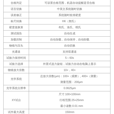
合格判定
可设置合格范围，机器自动提醒是否合格
语言切换
中英文系统随时切换
误差修正
系统随时校准硬度
标尺转换
HK（努氏）
硬度值换算
布氏、洛氏、维氏
测试报告
自动生成
加载控制
自动加载，自动保持，自动卸载
物镜与压头
自动切换
光通道
支持双通道
试验力保持时间
5～60s
试验力选择
外置式选力旋钮，试验力自动在电脑上显示
物镜放大倍数
10×，40×
总放大倍数(μm)：100×（观察）, 400×（测量）
光学系统
测量范围：200μm
光学系统分辨率
0.0625μm
尺寸:100×100mm
XY试台
行程范围:25×25mm
最小读数:0.01 mm
试件最大高度
150mm